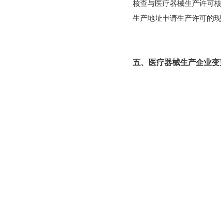
核查与医疗器械生产许可
生产地址申请生产许可的
五、医疗器械生产企业变
分析与解答：
企业应当根
评价，明确原材料采购控
保采购记录可追溯。同时
应当基于风险评估结果，
响产品安全有效性。
来源：北京市药品监督管理
划重点：
1、“可以兼任”≠“随便兼
官方明确允许兼任，但前提
时管着多家公司、常年在外
2、权责必须清晰，不能“